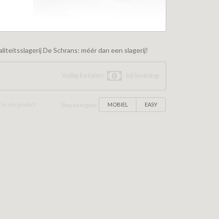
iteitsslagerij De Schrans: méér dan een slagerij!
Veilig betalen:
bij levering
MOBIEL
EASY
 In-site product
Shop weergave: