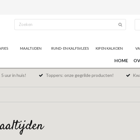
APJES
MAALTIJDEN
RUND- EN KALFSVLEES
KIP EN KALKOEN
VA
HOME
OV
5 uur in huis!
Toppers: onze gegrilde producten!
Kwal
maaltijden