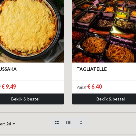
USSAKA
TAGLIATELLE
€ 9,49
€ 6,40
f
Vanaf
Bekijk & bestel
Bekijk & bestel
er:
24