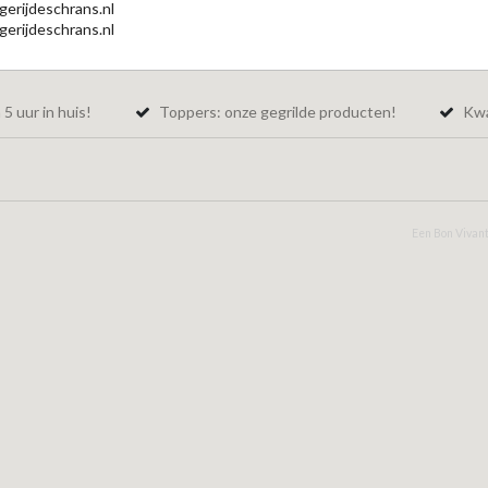
gerijdeschrans.nl
erijdeschrans.nl
5 uur in huis!
Toppers: onze gegrilde producten!
Kwal
Een Bon Vivant