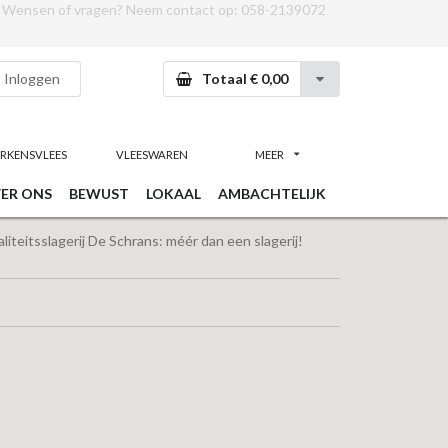
Wensen of vragen? Neem contact op:
058-2139072
Inloggen
Totaal € 0,00
RKENSVLEES
VLEESWAREN
MEER
ER ONS
BEWUST
LOKAAL
AMBACHTELIJK
iteitsslagerij De Schrans: méér dan een slagerij!