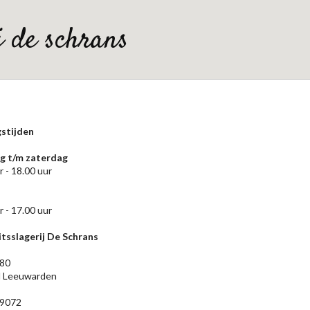
ij de schrans
stijden
 t/m zaterdag
r - 18.00 uur
r - 17.00 uur
tsslagerij De Schrans
 80
 Leeuwarden
9072