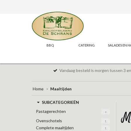
BBQ
CATERING
SALADES EN H
Vandaag besteld is morgen tussen 3 en 
Home
Maaltijden
SUBCATEGORIEËN
Pastagerechten
x
Ovenschotels
1
Complete maaltijden
1