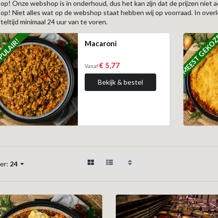
 op! Onze webshop is in onderhoud, dus het kan zijn dat de prijzen niet ac
 op! Niet alles wat op de webshop staat hebben wij op voorraad. In ove
teltijd minimaal 24 uur van te voren.
MEEST GEKO
ULAIR!
Macaroni
€ 5,77
Vanaf
Bekijk & bestel
er:
24