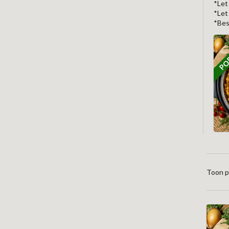
*Let
*Let
*Bes
POP
Toon p