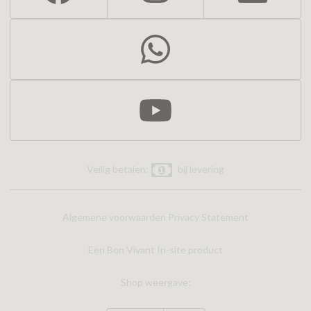
Veilig betalen:
bij levering
Algemene voorwaarden
Privacy Statement
Een Bon Vivant In-site product
Shop weergave: