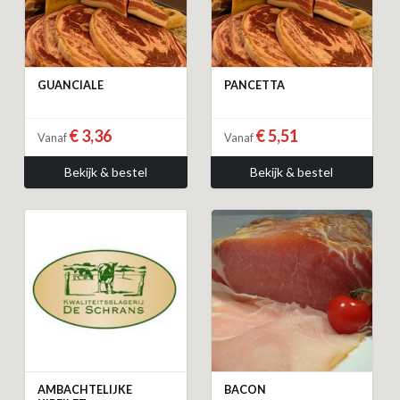
GUANCIALE
PANCETTA
€ 3,36
€ 5,51
Vanaf
Vanaf
Bekijk & bestel
Bekijk & bestel
AMBACHTELIJKE
BACON