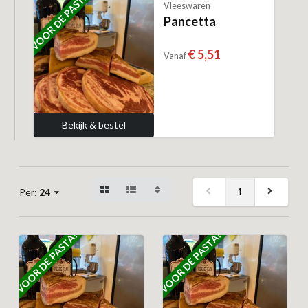
VOOR DE PASTA!
Vleeswaren
Pancetta
€ 5,51
Vanaf
Bekijk & bestel
1
Per:
24
VOOR DE PASTA!
VOOR DE PASTA!