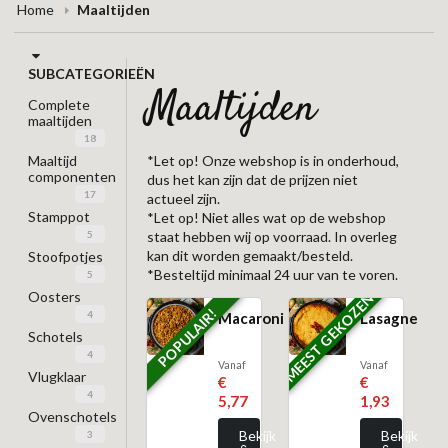
Home
Maaltijden
SUBCATEGORIEËN
maaltijden
Complete
maaltijden
18
Maaltijd
*Let op! Onze webshop is in onderhoud,
componenten
dus het kan zijn dat de prijzen niet
17
actueel zijn.
Stamppot
*Let op! Niet alles wat op de webshop
5
staat hebben wij op voorraad. In overleg
kan dit worden gemaakt/besteld.
Stoofpotjes
*Besteltijd minimaal 24 uur van te voren.
5
Oosters
MEEST GEKOZEN
POPULAIR!
4
Macaroni
Lasagne
Schotels
4
Vanaf
Vanaf
Vlugklaar
€
€
4
5,77
1,93
Ovenschotels
Bekijk
Bekijk
3