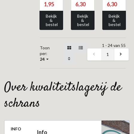
1,95
6,30
6,30
Bekijk
Bekijk
Bekijk
&
&
&
bestel
bestel
bestel
1 - 24 van 55
Toon
per:
1
24
over kwaliteitslagerij de
schrans
INFO
Info