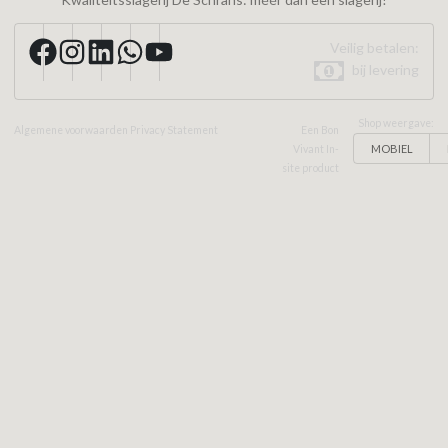
Veilig betalen:
bij levering
Shop weergave:
Algemene voorwaarden
Privacy Statement
Een Bon
MOBIEL
Vivant In-
site product