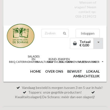
Wensen of
vragen? Neem
contact op:
058-2139072
Inloggen
Totaal
€ 0,00
SALADES
EN
RUND- EN
KIP EN
BBQ
CATERING
HAPJES
MAALTIJDEN
KALFSVLEES
KALKOEN
VARKENSVLEES
VLEESWAREN
MEER
HOME
OVER ONS
BEWUST
LOKAAL
AMBACHTELIJK
Vandaag besteld is morgen tussen 3 en 5 uur in huis!
Toppers: onze gegrilde producten!
Kwaliteitsslagerij De Schrans: méér dan een slagerij!