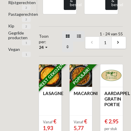
&
&
Rijstgerechten
bestel
bestel
2
Pastagerechten
2
Kip
2
Gegrilde
1 - 24 van 55
Toon
producten
per:
1
1
24
Vegan
1
MEEST GEKOZEN
POPULAIR!
LASAGNE
MACARONI
AARDAPPEL
GRATIN
PORTIE
€
€
€ 2,95
Vanaf
Vanaf
1,93
5,77
per stuk