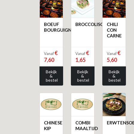
BOEUF
BROCCOLISCHOTEL
CHILI
BOURGUIGNONE
CON
CARNE
€
€
€
Vanaf
Vanaf
Vanaf
7,60
1,65
5,60
Bekijk
Bekijk
Bekijk
&
&
&
bestel
bestel
bestel
CHINESE
COMBI
ERWTENSO
KIP
MAALTIJD