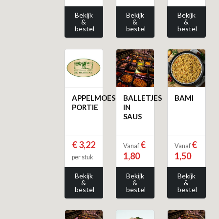
Bekijk
Bekijk
Bekijk
&
&
&
bestel
bestel
bestel
APPELMOES
BALLETJES
BAMI
PORTIE
IN
SAUS
€ 3,22
€
€
Vanaf
Vanaf
1,80
1,50
per stuk
Bekijk
Bekijk
Bekijk
&
&
&
bestel
bestel
bestel