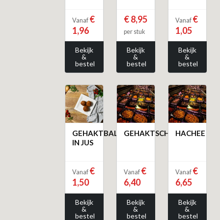
€
€ 8,95
€
Vanaf
Vanaf
1,96
1,05
per stuk
Bekijk
Bekijk
Bekijk
&
&
&
bestel
bestel
bestel
GEHAKTBAL
GEHAKTSCHOTEL
HACHEE
IN JUS
€
€
€
Vanaf
Vanaf
Vanaf
1,50
6,40
6,65
Bekijk
Bekijk
Bekijk
&
&
&
bestel
bestel
bestel