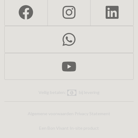
Veilig betalen:
bij levering
Algemene voorwaarden
Privacy Statement
Een Bon Vivant In-site product