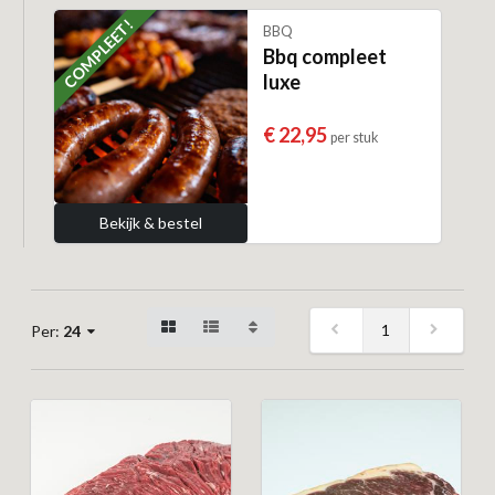
COMPLEET!
BBQ
Bbq compleet
luxe
€ 22,95
per stuk
Bekijk & bestel
1
Per:
24