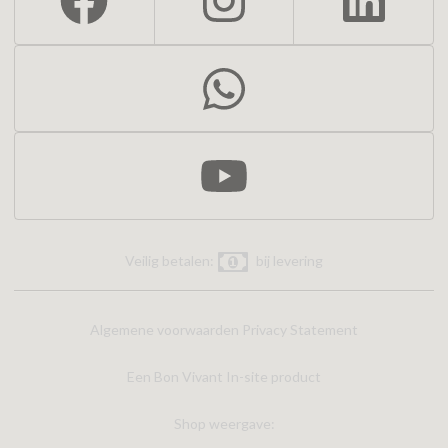
Veilig betalen:
bij levering
Algemene voorwaarden
Privacy Statement
Een Bon Vivant In-site product
Shop weergave: