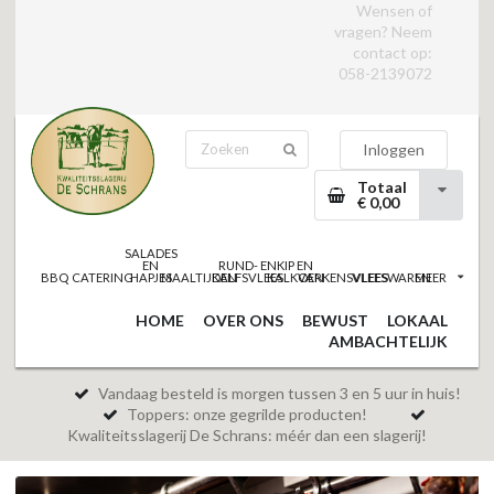
Wensen of
vragen? Neem
contact op:
058-2139072
Inloggen
Totaal
€ 0,00
SALADES
EN
RUND- EN
KIP EN
BBQ
CATERING
HAPJES
MAALTIJDEN
KALFSVLEES
KALKOEN
VARKENSVLEES
VLEESWAREN
MEER
HOME
OVER ONS
BEWUST
LOKAAL
AMBACHTELIJK
Vandaag besteld is morgen tussen 3 en 5 uur in huis!
Toppers: onze gegrilde producten!
Kwaliteitsslagerij De Schrans: méér dan een slagerij!