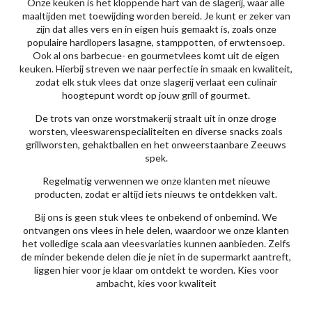
Onze keuken is het kloppende hart van de slagerij, waar alle
maaltijden met toewijding worden bereid. Je kunt er zeker van
zijn dat alles vers en in eigen huis gemaakt is, zoals onze
populaire hardlopers lasagne, stamppotten, of erwtensoep.
Ook al ons barbecue- en gourmetvlees komt uit de eigen
keuken. Hierbij streven we naar perfectie in smaak en kwaliteit,
zodat elk stuk vlees dat onze slagerij verlaat een culinair
hoogtepunt wordt op jouw grill of gourmet.
De trots van onze worstmakerij straalt uit in onze droge
worsten, vleeswarenspecialiteiten en diverse snacks zoals
grillworsten, gehaktballen en het onweerstaanbare Zeeuws
spek.
Regelmatig verwennen we onze klanten met nieuwe
producten, zodat er altijd iets nieuws te ontdekken valt.
Bij ons is geen stuk vlees te onbekend of onbemind. We
ontvangen ons vlees in hele delen, waardoor we onze klanten
het volledige scala aan vleesvariaties kunnen aanbieden. Zelfs
de minder bekende delen die je niet in de supermarkt aantreft,
liggen hier voor je klaar om ontdekt te worden. Kies voor
ambacht, kies voor kwaliteit