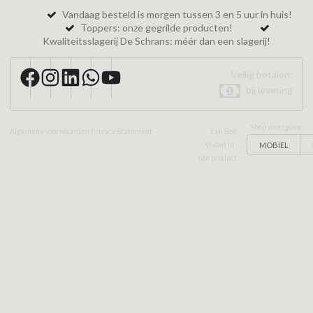
Vandaag besteld is morgen tussen 3 en 5 uur in huis!
Toppers: onze gegrilde producten!
Kwaliteitsslagerij De Schrans: méér dan een slagerij!
Veilig betalen:
bij levering
Shop weergave:
Algemene voorwaarden
Privacy Statement
Een Bon
MOBIEL
Vivant In-
site product