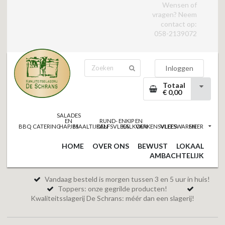
Wensen of
vragen? Neem
contact op:
058-2139072
Inloggen
Totaal
€ 0,00
SALADES
EN
RUND- EN
KIP EN
BBQ
CATERING
HAPJES
MAALTIJDEN
KALFSVLEES
KALKOEN
VARKENSVLEES
VLEESWAREN
MEER
HOME
OVER ONS
BEWUST
LOKAAL
AMBACHTELIJK
Vandaag besteld is morgen tussen 3 en 5 uur in huis!
Toppers: onze gegrilde producten!
Kwaliteitsslagerij De Schrans: méér dan een slagerij!