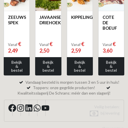
ZEEUWS
JAVAANSE
KIPPELING
COTE
SPEK
DRIEHOEK
DE
BOEUF
€
€
€
€
Vanaf
Vanaf
Vanaf
Vanaf
2,49
2,50
2,59
3,60
Bekijk
Bekijk
Bekijk
Bekijk
&
&
&
&
bestel
bestel
bestel
bestel
Vandaag besteld is morgen tussen 3 en 5 uur in huis!
Toppers: onze gegrilde producten!
Kwaliteitsslagerij De Schrans: méér dan een slagerij!
Veilig betalen:
bij levering