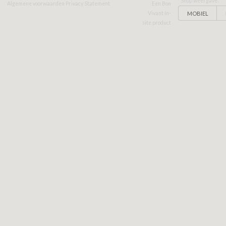
Shop weergave:
Algemene voorwaarden
Privacy Statement
Een Bon
MOBIEL
Vivant In-
site product