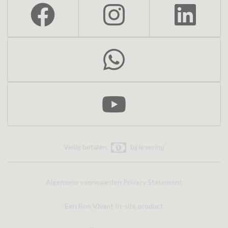
Veilig betalen:
bij levering
Algemene voorwaarden
Privacy Statement
Een Bon Vivant In-site product