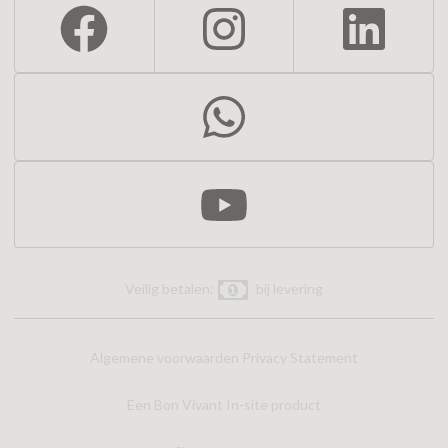
Veilig betalen:
bij levering
Algemene voorwaarden
Privacy Statement
Een Bon Vivant In-site product