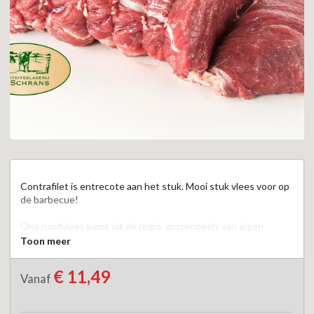
Contrafilet is entrecote aan het stuk. Mooi stuk vlees voor op 
de barbecue!

Ons rundvlees komt uit de regio, grotendeels van eigen 
boerderij. 

Toon meer
Zonder toevoegingen!
€ 11,49
Vanaf