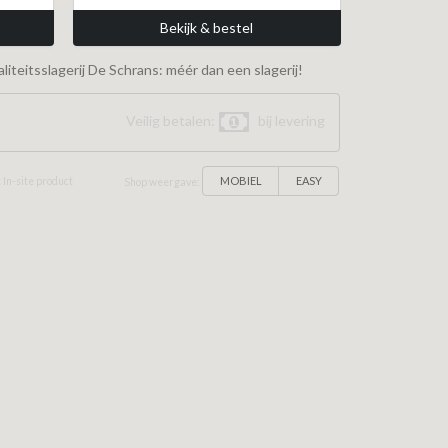
Bekijk & bestel
iteitsslagerij De Schrans: méér dan een slagerij!
Veilig betalen:
bij levering
MOBIEL
EASY
 In-site product
Shop weergave: