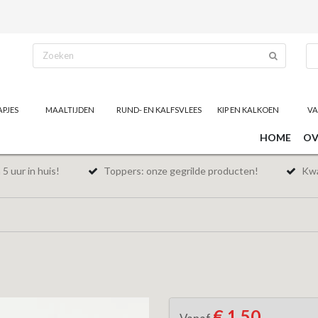
APJES
MAALTIJDEN
RUND- EN KALFSVLEES
KIP EN KALKOEN
VA
HOME
OV
5 uur in huis!
Toppers: onze gegrilde producten!
Kwal
€ 1,50