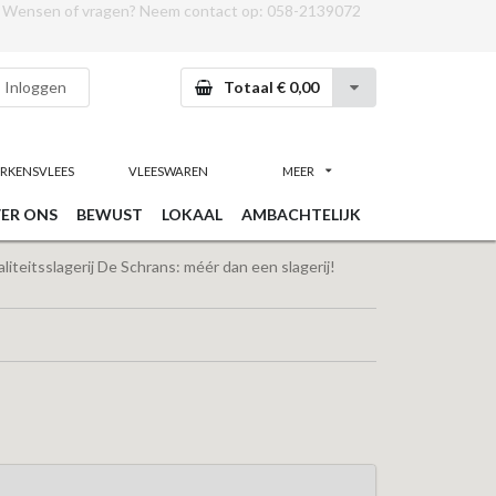
Wensen of vragen? Neem contact op:
058-2139072
Inloggen
Totaal € 0,00
RKENSVLEES
VLEESWAREN
MEER
ER ONS
BEWUST
LOKAAL
AMBACHTELIJK
iteitsslagerij De Schrans: méér dan een slagerij!