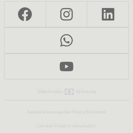
Veilig betalen:
bij levering
Algemene voorwaarden
Privacy Statement
Een Bon Vivant In-site product