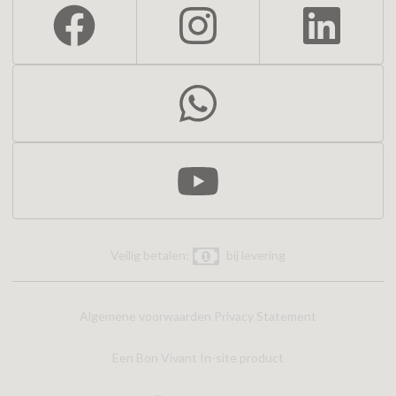
Veilig betalen:
bij levering
Algemene voorwaarden
Privacy Statement
Een Bon Vivant In-site product