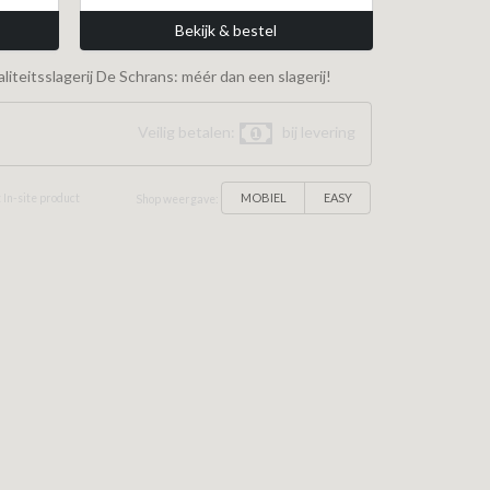
Bekijk & bestel
iteitsslagerij De Schrans: méér dan een slagerij!
Veilig betalen:
bij levering
MOBIEL
EASY
 In-site product
Shop weergave: