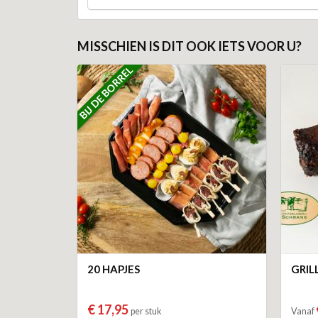
MISSCHIEN IS DIT OOK IETS VOOR U?
BIJ DE BORREL
20 HAPJES
GRI
€ 17,95
per stuk
Vanaf