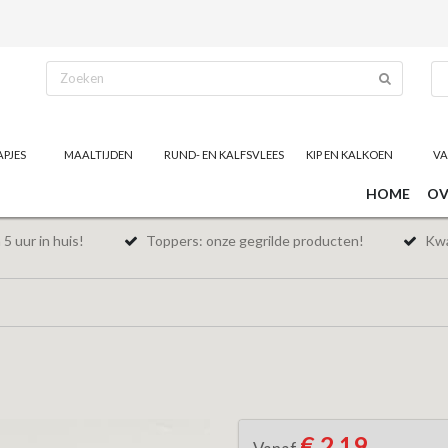
APJES
MAALTIJDEN
RUND- EN KALFSVLEES
KIP EN KALKOEN
VA
HOME
OV
5 uur in huis!
Toppers: onze gegrilde producten!
Kwal
€ 2,19