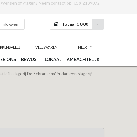
Wensen of vragen? Neem contact op:
058-2139072
Inloggen
Totaal € 0,00
RKENSVLEES
VLEESWAREN
MEER
ER ONS
BEWUST
LOKAAL
AMBACHTELIJK
iteitsslagerij De Schrans: méér dan een slagerij!