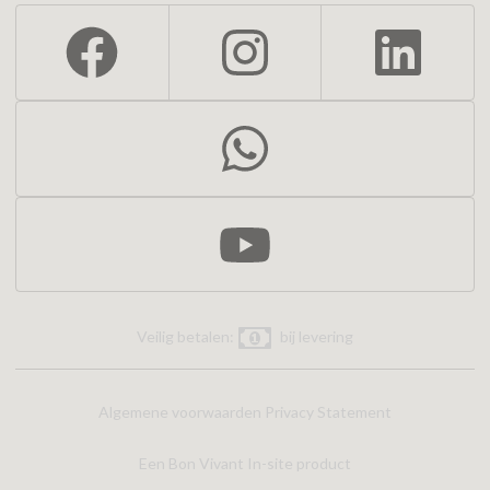
Veilig betalen:
bij levering
Algemene voorwaarden
Privacy Statement
Een Bon Vivant In-site product