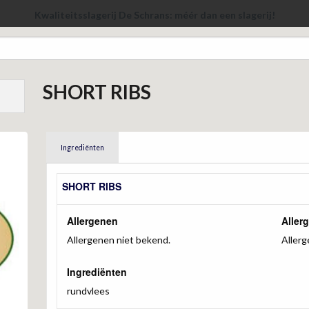
Kwaliteitsslagerij De Schrans: méér dan een slagerij!
SHORT RIBS
Ingrediënten
SHORT RIBS
Allergenen
Aller
Allergenen niet bekend.
Allerg
Ingrediënten
rundvlees